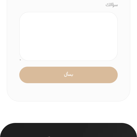
سؤالك
بسأل