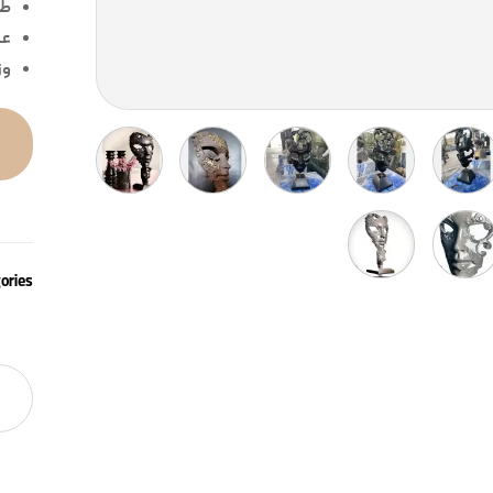
طو
عر
وز
ories