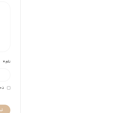
نام
*
ذخی