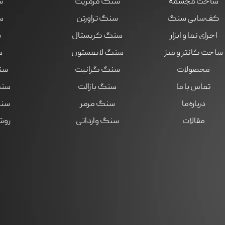
ساخت مجسمه
سنگ مرمریت
س
کف‌سابی سنگ
سنگ تراورتن
س
اجرای نما و ابزار
سنگ کریستال
س
ساخت کانتر و میز
سنگ لایمستون
س
محصولات
سنگ گرانیت
سن
تماس با ما
سنگ بازالت
سنگ
درباره‌ما
سنگ مرمر
سنگ
مقالات
سنگ وارداتی
روش