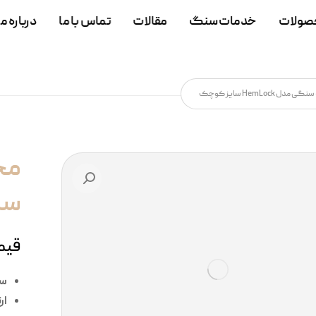
صولات
خدمات سنگ
مقالات
تماس با ما
درباره ما
ل HemLock سایز کوچک
🔍
سا
قیم
سا
ار