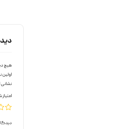
نرده سنگی (صراحی)
دید
هیچ دی
اولین نف
نشانی ا
امتیاز 
دیدگاه