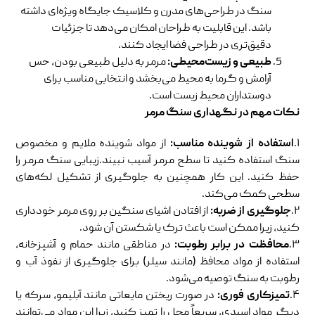
سنگ در طراحی‌های مدرن و کلاسیک جایگاه ویژه‌ای داشته
باشد. این قابلیت به طراحان امکان می‌دهد تا جزئیات
دقیق‌تری در طراحی فضا ایجاد کنند.
طبیعی و زیست‌محیطی
:
مرمر به دلیل طبیعی بودن، حس
آرامش و گرما به محیط می‌بخشد و انتخابی مناسب برای
دوستداران محیط زیست است.
نکات مهم در نگهداری سنگ مرمر
۱.
استفاده از شوینده مناسب
:
از مواد شوینده ملایم و مخصوص
سنگ استفاده کنید تا سطح مرمر آسیب نبیند.زیبایی سنگ مرمر را
حفظ کنید. این کار همچنین به جلوگیری از تشکیل لکه‌های
سطحی کمک می‌کند.
۲.
جلوگیری از ضربه
:
از افتادن اشیای سنگین بر روی مرمر خودداری
کنید، زیرا ممکن است باعث ترک یا شکستن آن شود.
۳.
محافظت در برابر رطوبت
:
در مناطقی مانند حمام و آشپزخانه،
استفاده از مواد محافظ (مانند سیلر) برای جلوگیری از نفوذ آب و
رطوبت به سنگ توصیه می‌شود.
۴.
تمیزکاری فوری
:
در صورت ریختن مایعاتی مانند آبلیمو، سرکه یا
دیگر مواد اسیدی، سریعاً محل را تمیز کنید، زیرا این مواد می‌توانند